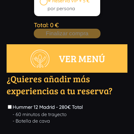
⭐ Reserva VIP + 5 €
por persona
Total:
0
€
Finalizar compra
VER MENÚ
¿Quieres añadir más
experiencias a tu reserva?
Hummer 12 Madrid - 280€ Total
- 60 minutos de trayecto
- Botella de cava