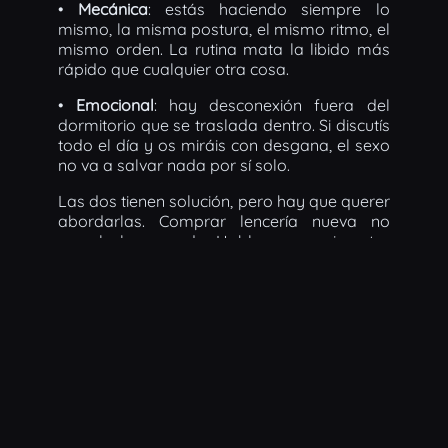
•
Mecánica
: estás haciendo siempre lo
mismo, la misma postura, el mismo ritmo, el
mismo orden. La rutina mata la libido más
rápido que cualquier otra cosa.
•
Emocional
: hay desconexión fuera del
dormitorio que se traslada dentro. Si discutís
todo el día y os miráis con desgana, el sexo
no va a salvar nada por sí solo.
Las dos tienen solución, pero hay que querer
abordarlas. Comprar lencería nueva no
arregla la segunda. Hablar y experimentar
arregla la primera.
El Templo del Placer: del blog a vivirlo
Si el sexo necesita performance, escena y
narrativa para funcionar, qué mejor que
verlo bien hecho en directo.
En El Templo del Placer ofrecemos cena con
show erótico-sensual en Madrid: burlesque,